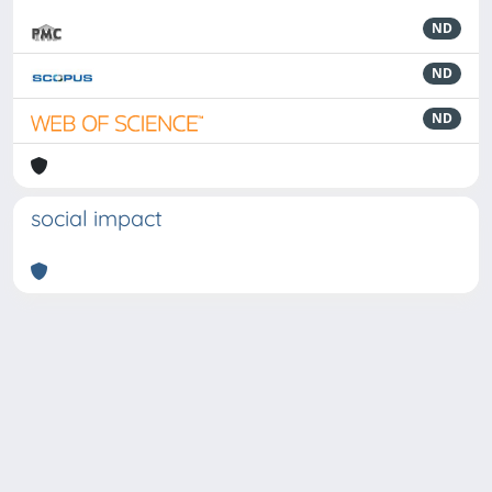
ND
ND
ND
social impact
Powered by
IRIS
-
about IRIS
-
Utilizzo dei cookie
-
Privacy
Copyright © 2026