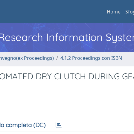
Home
Sfo
l Research Information Syst
convegno(ex Proceedings)
4.1.2 Proceedings con ISBN
TOMATED DRY CLUTCH DURING GE
a completa (DC)