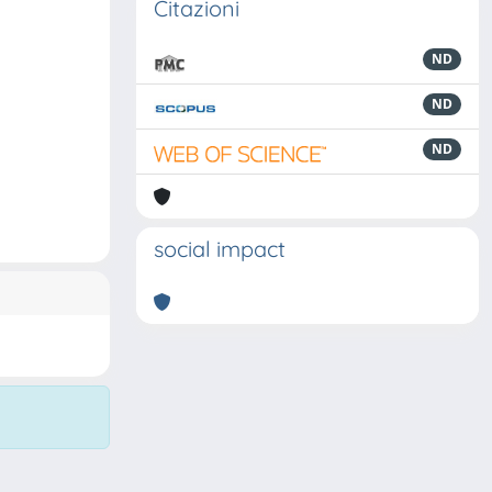
Citazioni
ND
ND
ND
social impact