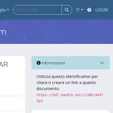
glia
IT
LOGIN
em
AR
Informazioni
Utilizza questo identificativo per
citare o creare un link a questo
documento:
https://hdl.handle.net/11386/4647
922