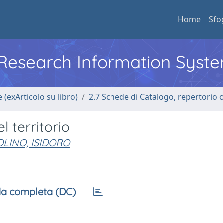
Home
Sfo
l Research Information Syst
 (exArticolo su libro)
2.7 Schede di Catalogo, repertorio 
l territorio
OLINO, ISIDORO
a completa (DC)