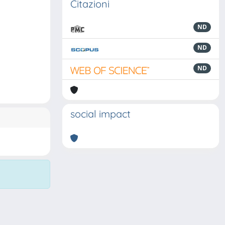
Citazioni
ND
ND
ND
social impact