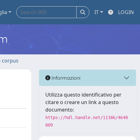
glia
IT
LOGIN
em
o corpus
Informazioni
Utilizza questo identificativo per
citare o creare un link a questo
documento:
https://hdl.handle.net/11386/4648
009