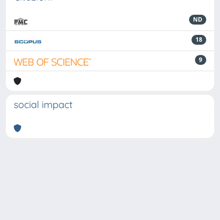
ND
18
9
social impact
Powered by
IRIS
-
about IRIS
-