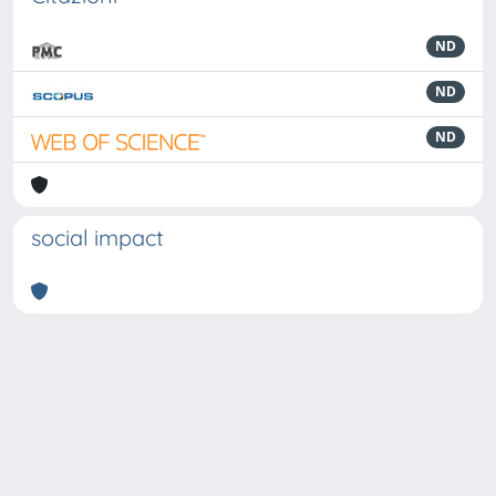
ND
ND
ND
social impact
Powered by
IRIS
-
about IRIS
-