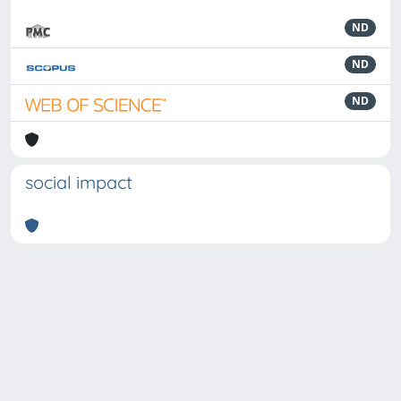
ND
ND
ND
social impact
Powered by
IRIS
-
about IRIS
-