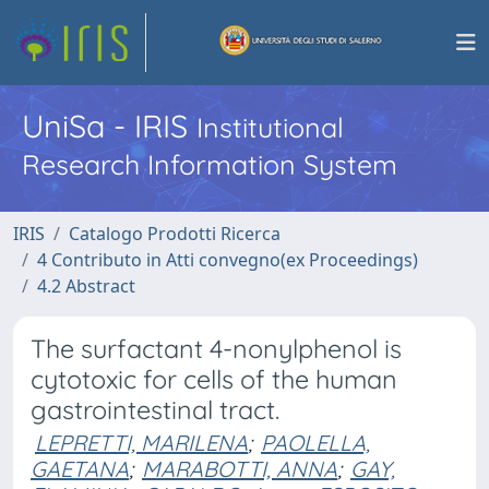
UniSa - IRIS
Institutional
Research Information System
IRIS
Catalogo Prodotti Ricerca
4 Contributo in Atti convegno(ex Proceedings)
4.2 Abstract
The surfactant 4-nonylphenol is
cytotoxic for cells of the human
gastrointestinal tract.
LEPRETTI, MARILENA
;
PAOLELLA,
GAETANA
;
MARABOTTI, ANNA
;
GAY,