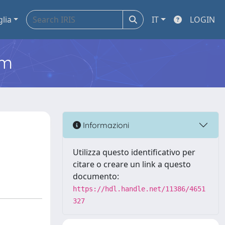
glia
IT
LOGIN
em
Informazioni
Utilizza questo identificativo per
citare o creare un link a questo
documento:
https://hdl.handle.net/11386/4651
327