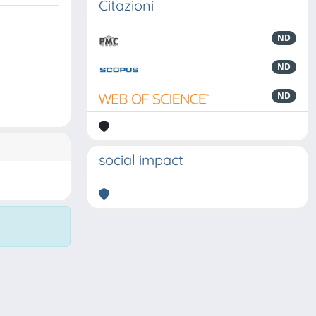
Citazioni
ND
ND
ND
social impact