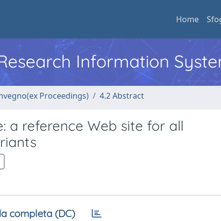
Home
Sfo
l Research Information Syst
convegno(ex Proceedings)
4.2 Abstract
 a reference Web site for all
riants
a completa (DC)