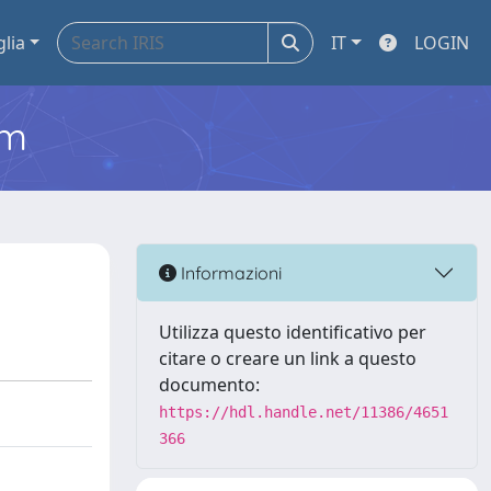
glia
IT
LOGIN
em
Informazioni
Utilizza questo identificativo per
citare o creare un link a questo
documento:
https://hdl.handle.net/11386/4651
366