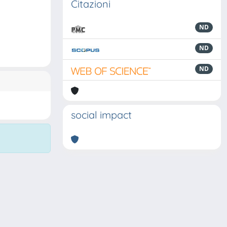
Citazioni
ND
ND
ND
social impact