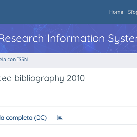
Home
Sfo
l Research Information Syst
ela con ISSN
ted bibliography 2010
a completa (DC)