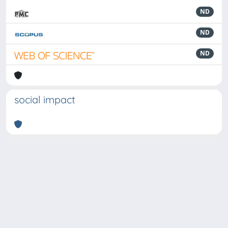
ND
ND
ND
social impact
Powered by
IRIS
-
about IRIS
-
Utilizzo dei cookie
-
Privacy
Copyright © 2026