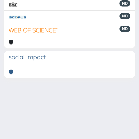
ND
ND
ND
social impact
Powered by
IRIS
-
about IRIS
-
Utilizzo dei cookie
-
Privacy
Copyright © 2026