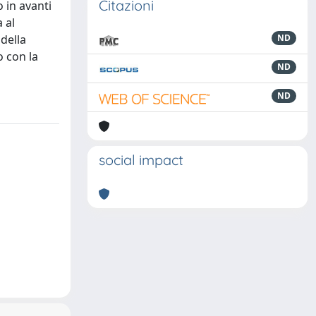
Citazioni
 in avanti
 al
della
ND
o con la
ND
ND
social impact