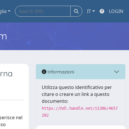
glia
IT
LOGIN
em
erna
Informazioni
Utilizza questo identificativo per
citare o creare un link a questo
documento:
https://hdl.handle.net/11386/4657
282
serisce nel
sso