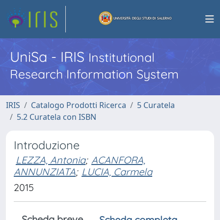
UniSa - IRIS
Institutional
Research Information System
IRIS
Catalogo Prodotti Ricerca
5 Curatela
5.2 Curatela con ISBN
Introduzione
LEZZA, Antonia
;
ACANFORA,
ANNUNZIATA
;
LUCIA, Carmela
2015
Scheda breve
Scheda completa