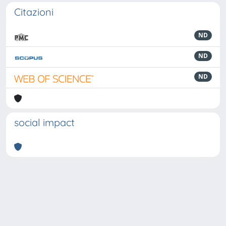
Citazioni
ND
ND
ND
social impact