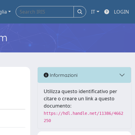
glia
IT
LOGIN
em
Informazioni
Utilizza questo identificativo per
citare o creare un link a questo
documento:
https://hdl.handle.net/11386/4662
250