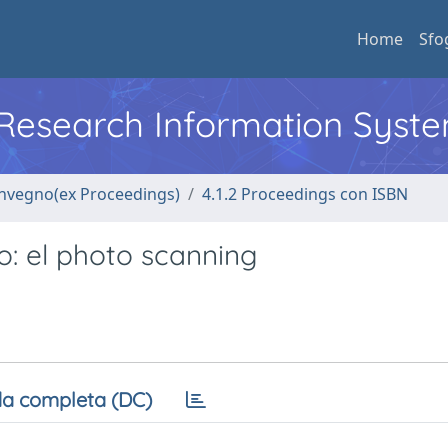
Home
Sfo
l Research Information Syst
convegno(ex Proceedings)
4.1.2 Proceedings con ISBN
: el photo scanning
a completa (DC)