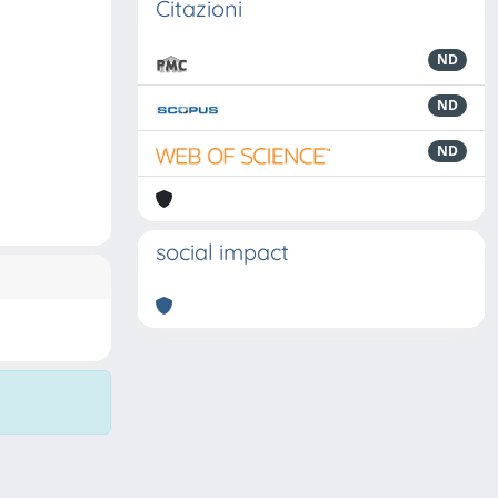
Citazioni
ND
ND
ND
social impact