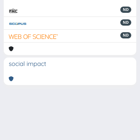
ND
ND
ND
social impact
Powered by
IRIS
-
about IRIS
-