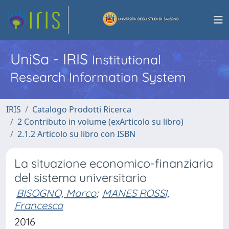
UniSa - IRIS
Institutional
Research Information System
IRIS
Catalogo Prodotti Ricerca
2 Contributo in volume (exArticolo su libro)
2.1.2 Articolo su libro con ISBN
La situazione economico-finanziaria
del sistema universitario
BISOGNO, Marco
;
MANES ROSSI,
Francesca
2016