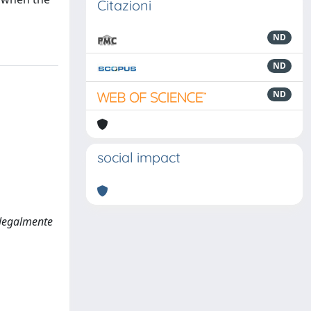
Citazioni
ND
ND
ND
social impact
 legalmente