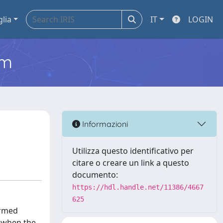
glia
IT
LOGIN
em
Informazioni
Utilizza questo identificativo per
citare o creare un link a questo
documento:
https://hdl.handle.net/11386/4667
625
ormed
t when the