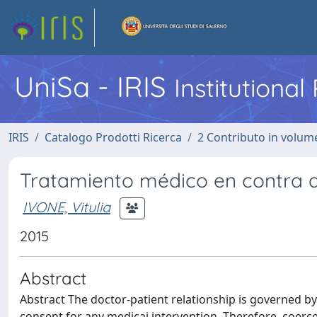
UniSa - IRIS
Institutiona
IRIS
Catalogo Prodotti Ricerca
2 Contributo in volume
Tratamiento médico en contra d
IVONE, Vitulia
2015
Abstract
Abstract The doctor-patient relationship is governed by
consent for any medicai intervention. Therefore, coerc