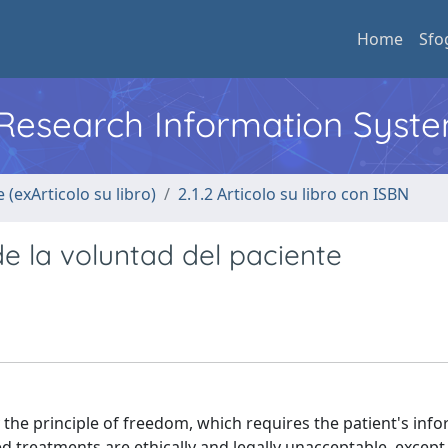
Home
Sfo
l Research Information Syst
 (exArticolo su libro)
2.1.2 Articolo su libro con ISBN
e la voluntad del paciente
 the principle of freedom, which requires the patient's inf
ed treatments are ethically and legally unacceptable, excep