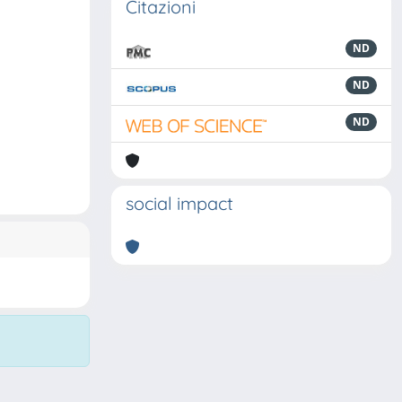
Citazioni
ND
ND
ND
social impact