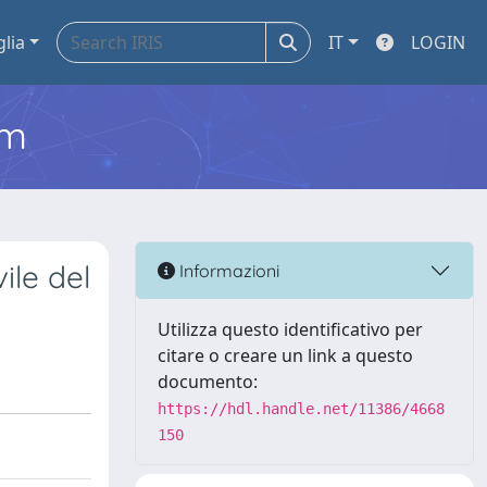
glia
IT
LOGIN
em
vile del
Informazioni
Utilizza questo identificativo per
citare o creare un link a questo
documento:
https://hdl.handle.net/11386/4668
150