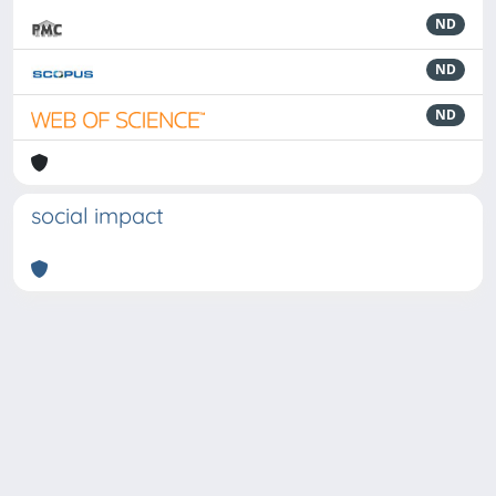
ND
ND
ND
social impact
Powered by
IRIS
-
about IRIS
-
Utilizzo dei cookie
-
Privacy
Copyright © 2026