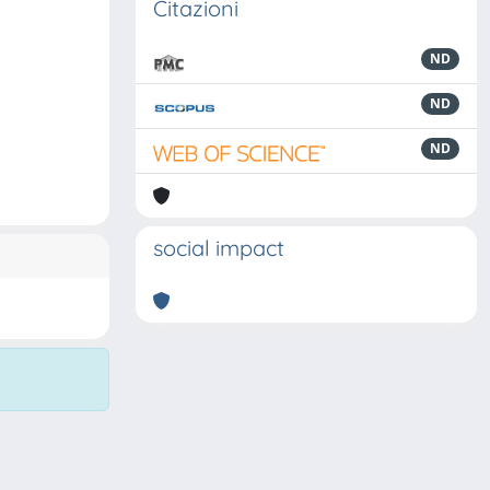
Citazioni
ND
ND
ND
social impact