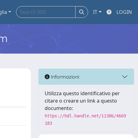
glia
IT
LOGIN
em
Informazioni
Utilizza questo identificativo per
citare o creare un link a questo
documento:
https://hdl.handle.net/11386/4669
183