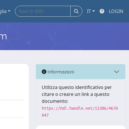
glia
IT
LOGIN
em
Informazioni
Utilizza questo identificativo per
citare o creare un link a questo
documento:
https://hdl.handle.net/11386/4670
047