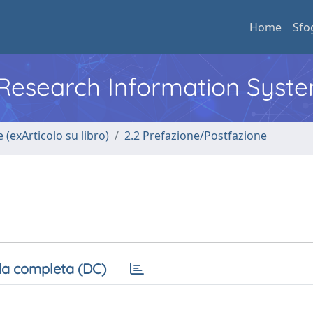
Home
Sfo
l Research Information Syst
 (exArticolo su libro)
2.2 Prefazione/Postfazione
a completa (DC)