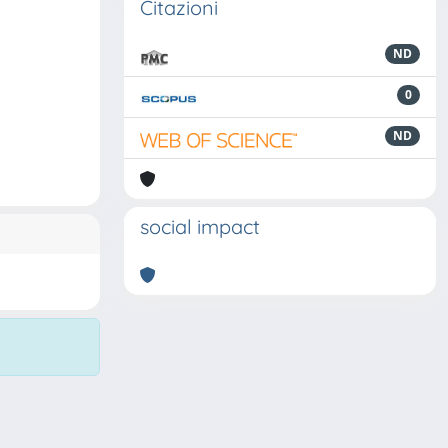
Citazioni
ND
0
ND
social impact