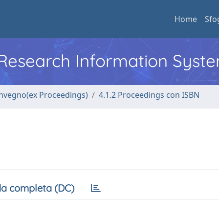
Home
Sfo
l Research Information Syst
convegno(ex Proceedings)
4.1.2 Proceedings con ISBN
a completa (DC)