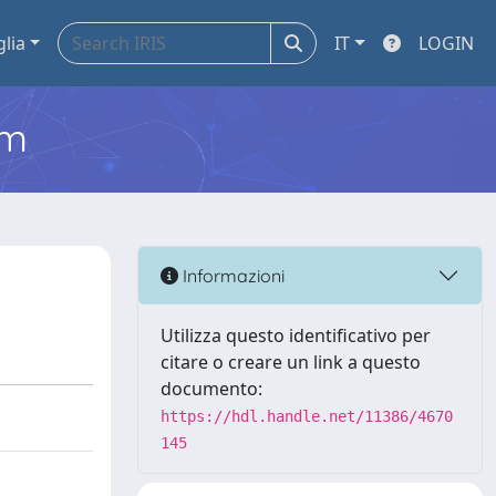
glia
IT
LOGIN
em
Informazioni
Utilizza questo identificativo per
citare o creare un link a questo
documento:
https://hdl.handle.net/11386/4670
145