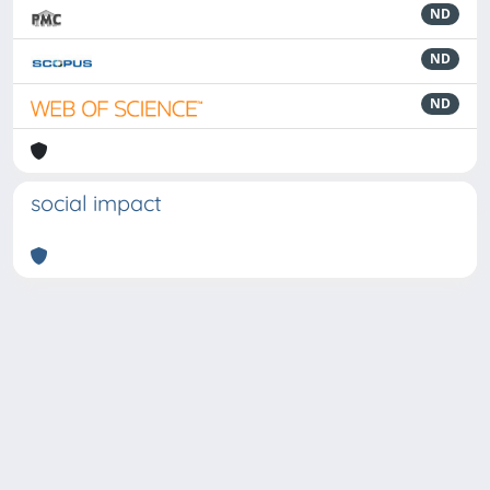
ND
ND
ND
social impact
Powered by
IRIS
-
about IRIS
-
Utilizzo dei cookie
-
Privacy
Copyright © 2026