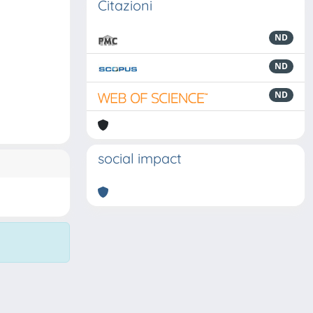
Citazioni
ND
ND
ND
social impact