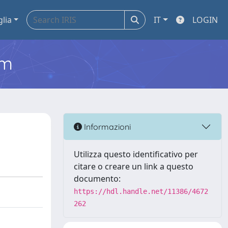
glia
IT
LOGIN
em
Informazioni
Utilizza questo identificativo per
citare o creare un link a questo
documento:
https://hdl.handle.net/11386/4672
262