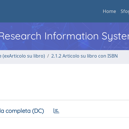
Home
Sfo
l Research Information Syst
 (exArticolo su libro)
2.1.2 Articolo su libro con ISBN
a completa (DC)