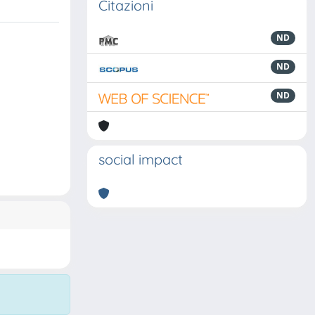
Citazioni
ND
ND
ND
social impact