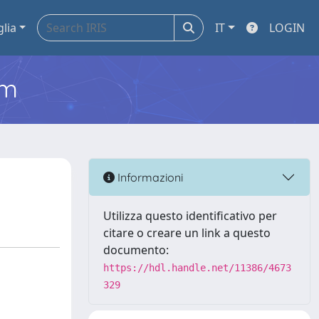
glia
IT
LOGIN
em
Informazioni
Utilizza questo identificativo per
citare o creare un link a questo
documento:
https://hdl.handle.net/11386/4673
329