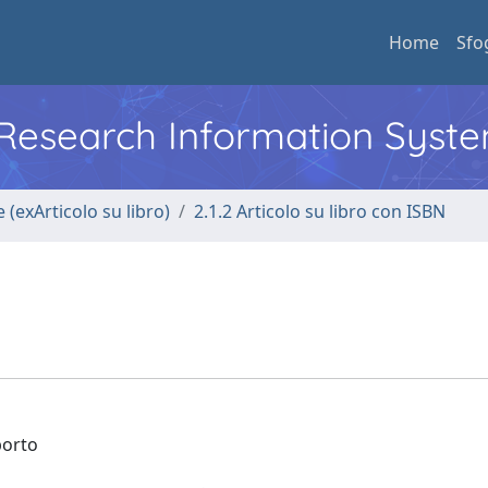
Home
Sfo
l Research Information Syst
 (exArticolo su libro)
2.1.2 Articolo su libro con ISBN
porto