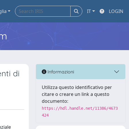
glia
IT
LOGIN
em
nti di
Informazioni
Utilizza questo identificativo per
citare o creare un link a questo
documento:
https://hdl.handle.net/11386/4673
424
nziale