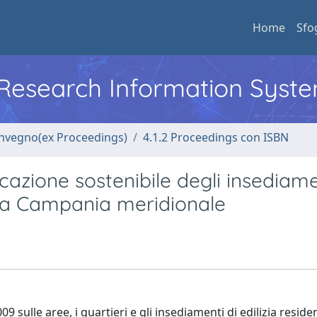
Home
Sfo
l Research Information Syst
convegno(ex Proceedings)
4.1.2 Proceedings con ISBN
icazione sostenibile degli insediame
ella Campania meridionale
9 sulle aree, i quartieri e gli insediamenti di edilizia reside