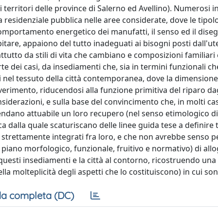
erritori delle province di Salerno ed Avellino). Numerosi i
a residenziale pubblica nelle aree considerate, dove le tipol
il comportamento energetico dei manufatti, il senso ed il dise
'abitare, appaiono del tutto inadeguati ai bisogni posti dall'u
to da stili di vita che cambiano e composizioni familiari
te dei casi, da insediamenti che, sia in termini funzionali ch
nei nel tessuto della città contemporanea, dove la dimensio
rimento, riducendosi alla funzione primitiva del riparo dag
iderazioni, e sulla base del convincimento che, in molti casi
rendano attuabile un loro recupero (nel senso etimologico di 
ca dalla quale scaturiscano delle linee guida tese a definire 
 ma strettamente integrati fra loro, e che non avrebbe senso 
iano morfologico, funzionale, fruitivo e normativo) di allog
questi insediamenti e la città al contorno, ricostruendo una
la molteplicità degli aspetti che lo costituiscono) in cui sono
a completa (DC)