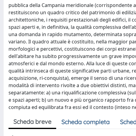
pubblica della Campania meridionale (corrispondente ai t
restituiscono un quadro critico del patrimonio di edilizi
architettoniche, i requisiti prestazionali degli edifici, 
spazi aperti e, in definitiva, la qualità complessiva dell
una domanda in rapido mutamento, determinata soprattut
variano. Il quadro attuale è costituito, nella maggior par
morfologici e percettivi, costituiscono dei corpi estra
dell'abitare ha subito progressivamente un grave impove
atmosferici e dal mondo esterno. Alla luce di queste cons
qualità intrinseca di queste significative parti urbane, 
acquisizione, ri-conquista), emerge il senso di una ricer
modalità di intervento rivolte a due obiettivi distinti,
separatamente: a) una riqualificazione complessiva (sul p
e spazi aperti; b) un nuovo e più organico rapporto fra 
compiuta ed equilibrata fra essi ed il contesto (inteso nel
Scheda breve
Scheda completa
Sched