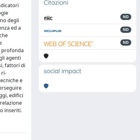
Citazioni
ndicatori
ogie
ND
gno degli
tenza ed a
ND
 che
e
ND
ne profonda
li agenti
, fattori di
social impact
ri-
tecniche e
perseguire
gi, edifici
 relazione
 inseriti.