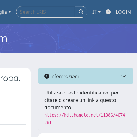
glia
IT
LOGIN
em
ropa.
Informazioni
Utilizza questo identificativo per
citare o creare un link a questo
documento:
https://hdl.handle.net/11386/4674
281