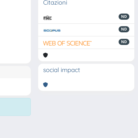
Citazioni
ND
ND
ND
social impact