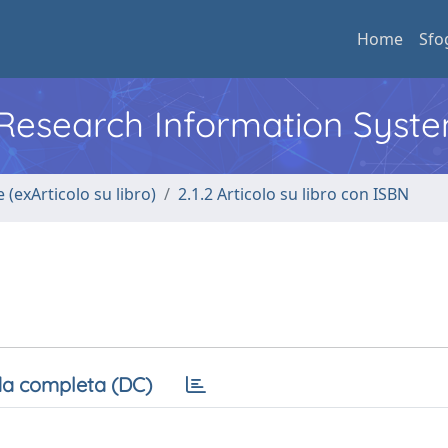
Home
Sfo
l Research Information Syst
 (exArticolo su libro)
2.1.2 Articolo su libro con ISBN
a completa (DC)