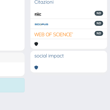
Citazioni
ND
ND
ND
social impact