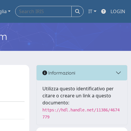
glia
IT
LOGIN
em
Informazioni
Utilizza questo identificativo per
citare o creare un link a questo
documento:
https://hdl.handle.net/11386/4674
779