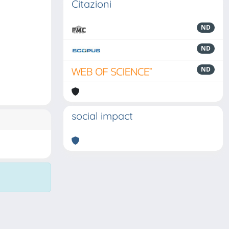
Citazioni
ND
ND
ND
social impact