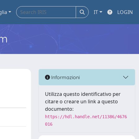
glia
IT
LOGIN
em
Informazioni
Utilizza questo identificativo per
citare o creare un link a questo
documento:
https://hdl.handle.net/11386/4676
016