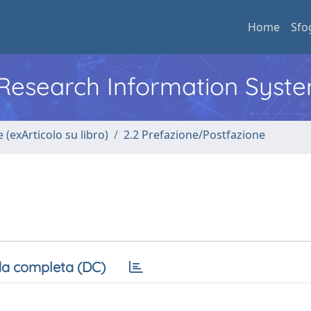
Home
Sfo
l Research Information Syst
 (exArticolo su libro)
2.2 Prefazione/Postfazione
a completa (DC)