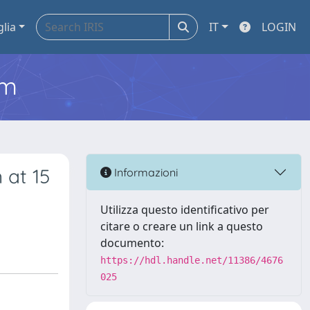
glia
IT
LOGIN
em
 at 15
Informazioni
Utilizza questo identificativo per
citare o creare un link a questo
documento:
https://hdl.handle.net/11386/4676
025