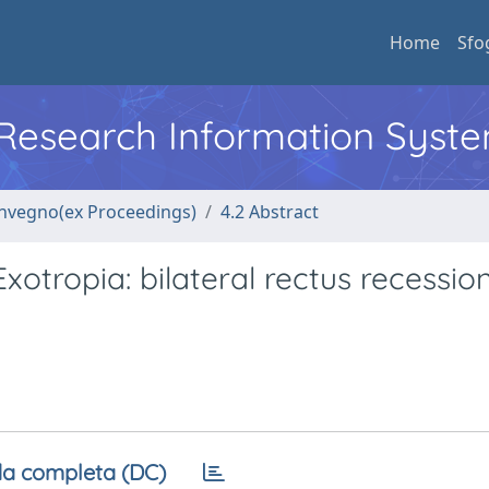
Home
Sfo
l Research Information Syst
convegno(ex Proceedings)
4.2 Abstract
otropia: bilateral rectus recession
a completa (DC)