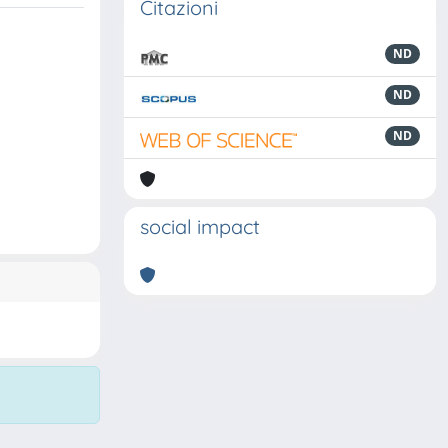
Citazioni
ND
ND
ND
social impact