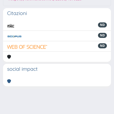
Citazioni
ND
ND
ND
social impact