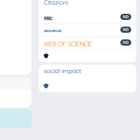
Citazioni
ND
ND
ND
social impact