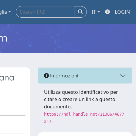
glia
IT
LOGIN
em
mana
Informazioni
Utilizza questo identificativo per
citare o creare un link a questo
documento:
https://hdl.handle.net/11386/4677
317