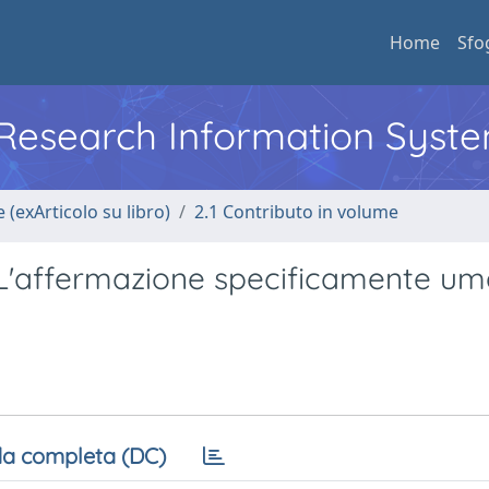
Home
Sfo
l Research Information Syst
 (exArticolo su libro)
2.1 Contributo in volume
L'affermazione specificamente u
a completa (DC)