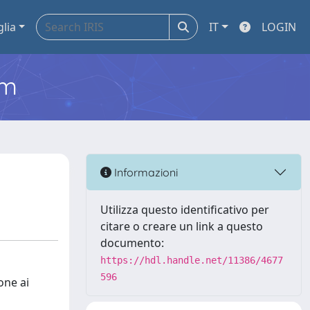
glia
IT
LOGIN
em
Informazioni
Utilizza questo identificativo per
citare o creare un link a questo
documento:
https://hdl.handle.net/11386/4677
596
one ai