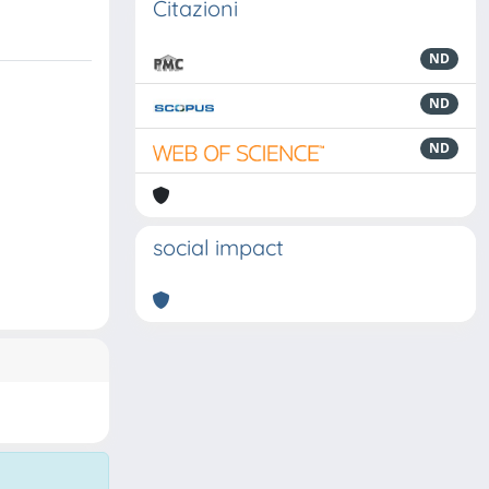
Citazioni
ND
ND
ND
social impact