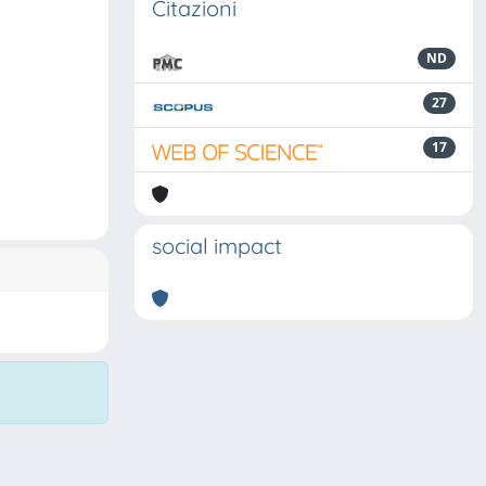
Citazioni
ND
27
17
social impact