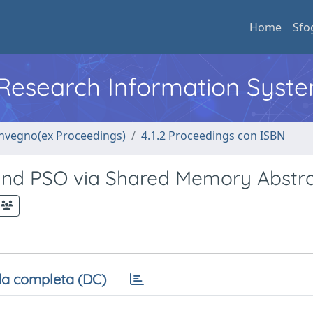
Home
Sfo
l Research Information Syst
convegno(ex Proceedings)
4.1.2 Proceedings con ISBN
 and PSO via Shared Memory Abstr
a completa (DC)