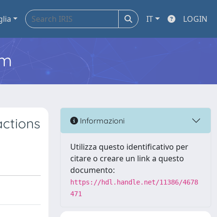
glia
IT
LOGIN
em
actions
Informazioni
Utilizza questo identificativo per
citare o creare un link a questo
documento:
https://hdl.handle.net/11386/4678
471