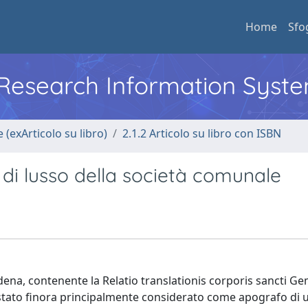
Home
Sfo
l Research Information Syst
 (exArticolo su libro)
2.1.2 Articolo su libro con ISBN
i di lusso della società comunale
Modena, contenente la Relatio translationis corporis sancti Ge
 stato finora principalmente considerato come apografo di u