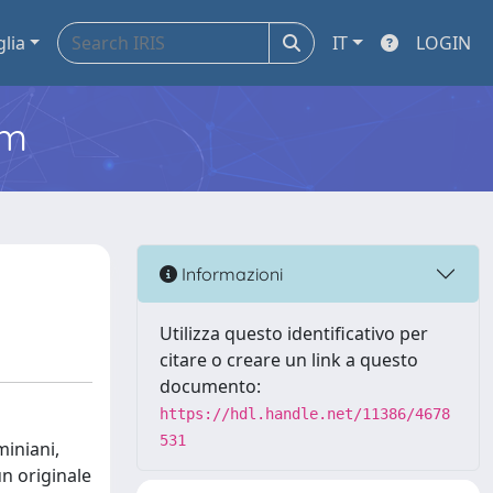
glia
IT
LOGIN
em
Informazioni
Utilizza questo identificativo per
citare o creare un link a questo
documento:
https://hdl.handle.net/11386/4678
531
miniani,
n originale