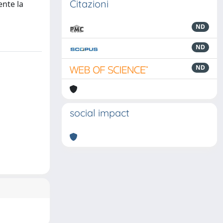
Citazioni
ente la
ND
ND
ND
social impact