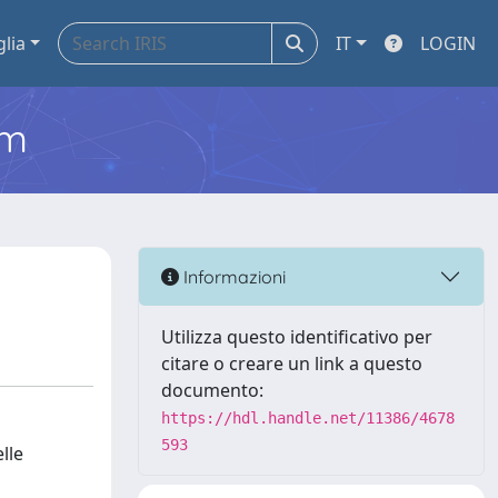
glia
IT
LOGIN
em
Informazioni
Utilizza questo identificativo per
citare o creare un link a questo
documento:
https://hdl.handle.net/11386/4678
593
lle