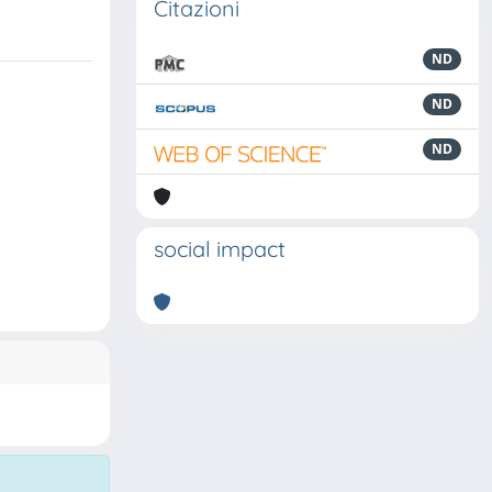
Citazioni
ND
ND
ND
social impact