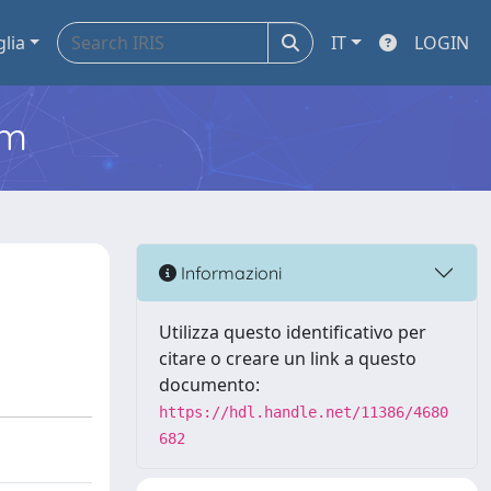
glia
IT
LOGIN
em
Informazioni
Utilizza questo identificativo per
citare o creare un link a questo
documento:
https://hdl.handle.net/11386/4680
682