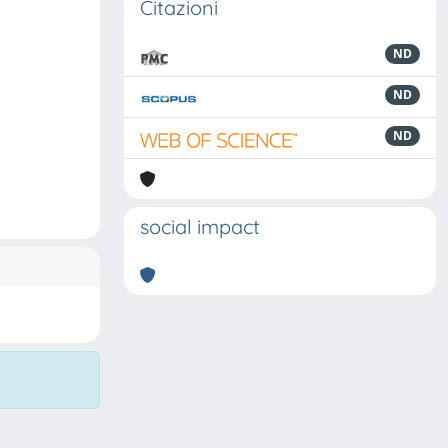
Citazioni
ND
ND
ND
social impact