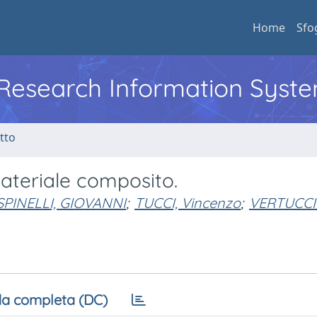
Home
Sfo
l Research Information Syst
tto
ateriale composito.
SPINELLI, GIOVANNI
;
TUCCI, Vincenzo
;
VERTUCCIO
a completa (DC)