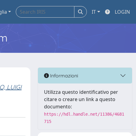
glia
IT
LOGIN
em
Informazioni
, LUIGI
Utilizza questo identificativo per
citare o creare un link a questo
documento:
https://hdl.handle.net/11386/4681
715