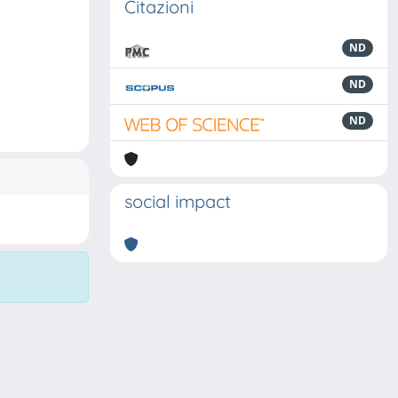
Citazioni
ND
ND
ND
social impact