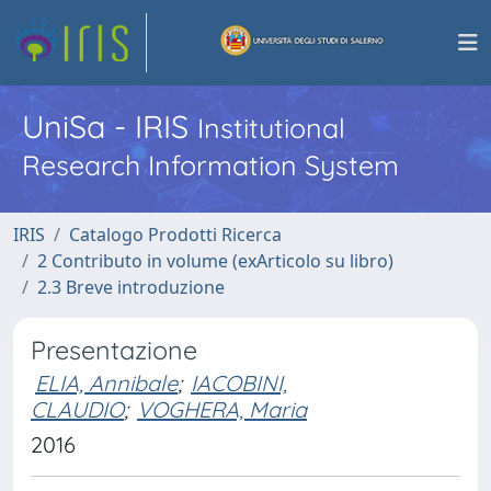
UniSa - IRIS
Institutional
Research Information System
IRIS
Catalogo Prodotti Ricerca
2 Contributo in volume (exArticolo su libro)
2.3 Breve introduzione
Presentazione
ELIA, Annibale
;
IACOBINI,
CLAUDIO
;
VOGHERA, Maria
2016