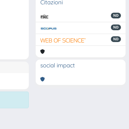
Citazioni
ND
ND
ND
social impact