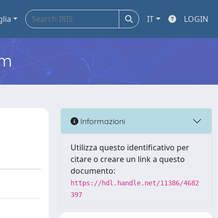
glia
IT
LOGIN
em
Informazioni
Utilizza questo identificativo per
citare o creare un link a questo
documento:
https://hdl.handle.net/11386/4682
397