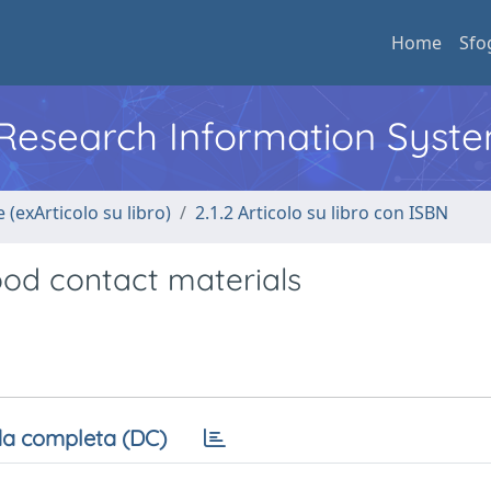
Home
Sfo
l Research Information Syst
 (exArticolo su libro)
2.1.2 Articolo su libro con ISBN
food contact materials
a completa (DC)