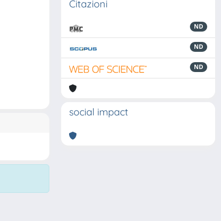
Citazioni
ND
ND
ND
social impact