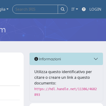
glia
IT
LOGIN
em
Informazioni
Utilizza questo identificativo per
citare o creare un link a questo
documento:
https://hdl.handle.net/11386/4682
893