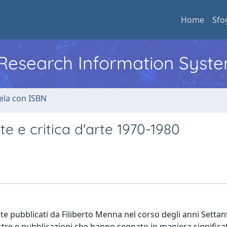
Home
Sfo
l Research Information Syst
ela con ISBN
e e critica d'arte 1970-1980
'arte pubblicati da Filiberto Menna nel corso degli anni Settan
ostre e pubblicazioni che hanno segnato in maniera significati