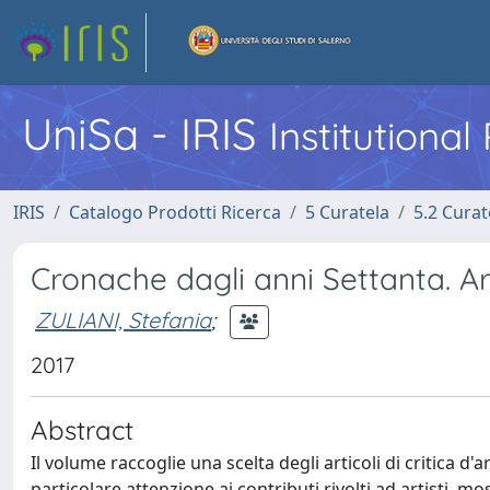
UniSa - IRIS
Institutiona
IRIS
Catalogo Prodotti Ricerca
5 Curatela
5.2 Curat
Cronache dagli anni Settanta. Art
ZULIANI, Stefania
;
2017
Abstract
Il volume raccoglie una scelta degli articoli di critica d
particolare attenzione ai contributi rivolti ad artisti, m