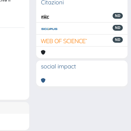
Citazioni
ND
ND
ND
social impact