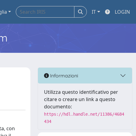
glia
IT
LOGIN
em
Informazioni
Utilizza questo identificativo per
citare o creare un link a questo
documento:
https://hdl.handle.net/11386/4684
434
ta, con
va il