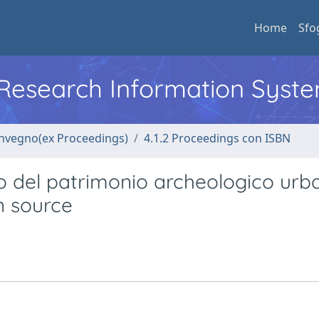
Home
Sfo
l Research Information Syst
convegno(ex Proceedings)
4.1.2 Proceedings con ISBN
vo del patrimonio archeologico urb
n source