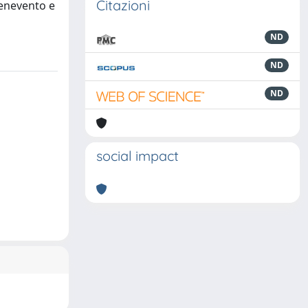
Citazioni
Benevento e
ND
ND
ND
social impact