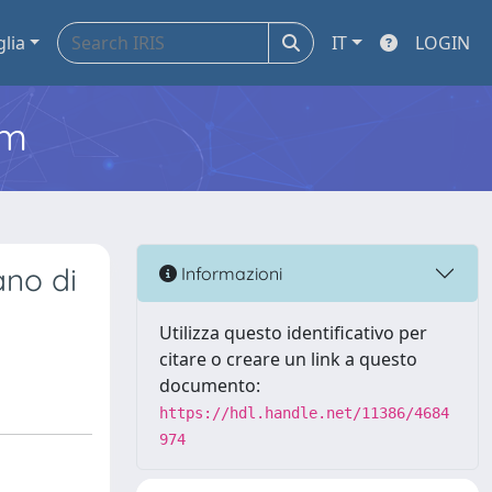
glia
IT
LOGIN
em
ano di
Informazioni
Utilizza questo identificativo per
citare o creare un link a questo
documento:
https://hdl.handle.net/11386/4684
974