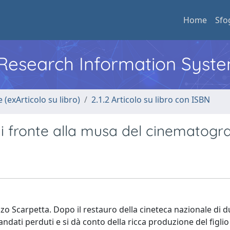
Home
Sfo
l Research Information Syst
 (exArticolo su libro)
2.1.2 Articolo su libro con ISBN
i fronte alla musa del cinematogr
zo Scarpetta. Dopo il restauro della cineteca nazionale di d
 andati perduti e si dà conto della ricca produzione del figli