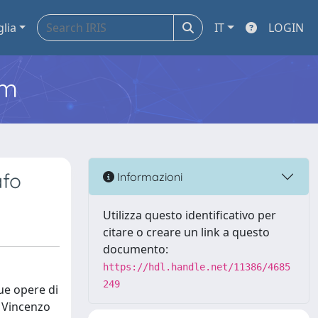
glia
IT
LOGIN
em
afo
Informazioni
Utilizza questo identificativo per
citare o creare un link a questo
documento:
https://hdl.handle.net/11386/4685
249
ue opere di
o Vincenzo