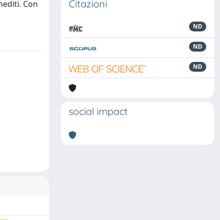
Citazioni
nediti. Con
ND
ND
ND
social impact