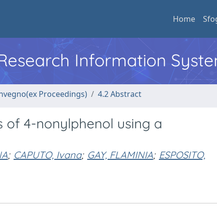
Home
Sfo
l Research Information Syst
convegno(ex Proceedings)
4.2 Abstract
s of 4-nonylphenol using a
NA
;
CAPUTO, Ivana
;
GAY, FLAMINIA
;
ESPOSITO,