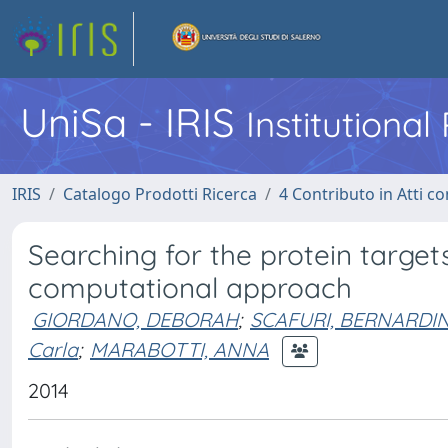
UniSa - IRIS
Institutiona
IRIS
Catalogo Prodotti Ricerca
4 Contributo in Atti 
Searching for the protein target
computational approach
GIORDANO, DEBORAH
;
SCAFURI, BERNARDI
Carla
;
MARABOTTI, ANNA
2014