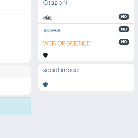
Citazioni
ND
ND
ND
social impact