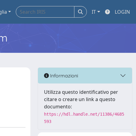
glia
IT
LOGIN
em
Informazioni
Utilizza questo identificativo per
citare o creare un link a questo
documento:
https://hdl.handle.net/11386/4685
593