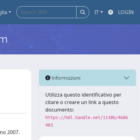
glia
IT
LOGIN
em
Informazioni
Utilizza questo identificativo per
citare o creare un link a questo
documento:
https://hdl.handle.net/11386/4686
483
gno 2007.