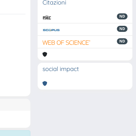
Citazioni
ND
ND
ND
social impact