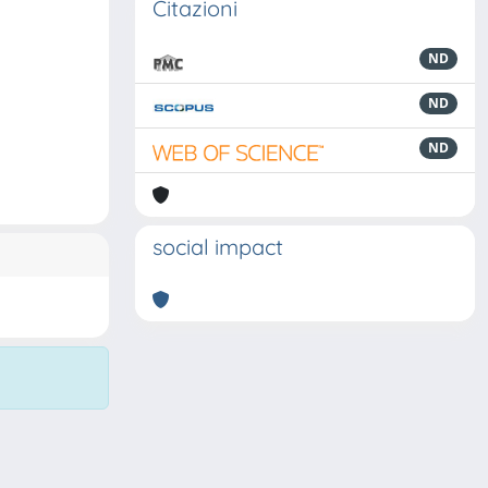
Citazioni
ND
ND
ND
social impact