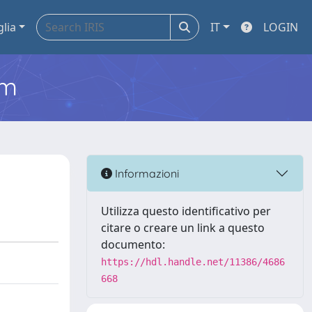
glia
IT
LOGIN
em
Informazioni
Utilizza questo identificativo per
citare o creare un link a questo
documento:
https://hdl.handle.net/11386/4686
668