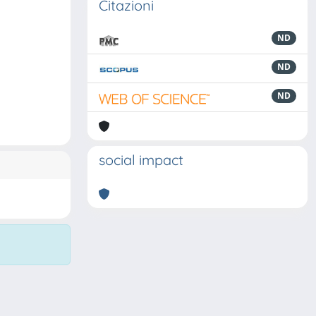
Citazioni
ND
ND
ND
social impact