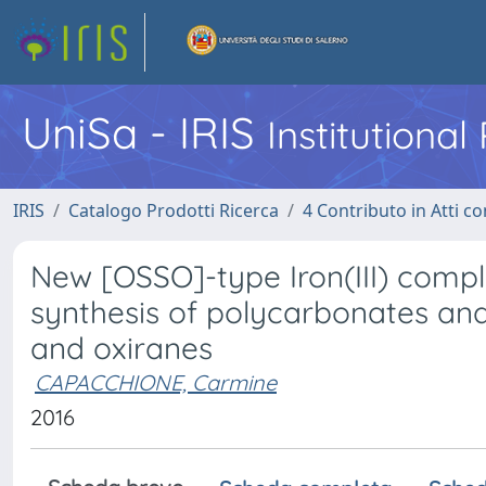
UniSa - IRIS
Institutiona
IRIS
Catalogo Prodotti Ricerca
4 Contributo in Atti 
New [OSSO]-type Iron(III) comple
synthesis of polycarbonates an
and oxiranes
CAPACCHIONE, Carmine
2016