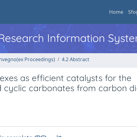
Home
Sfo
l Research Information Syst
convegno(ex Proceedings)
4.2 Abstract
xes as efficient catalysts for the
d cyclic carbonates from carbon d