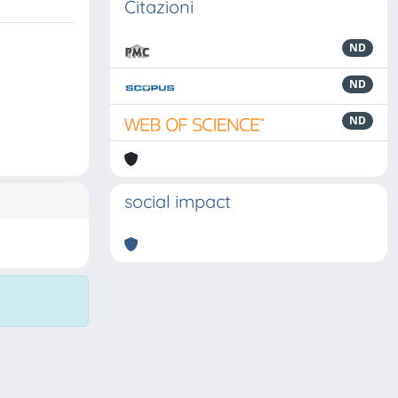
Citazioni
ND
ND
ND
social impact