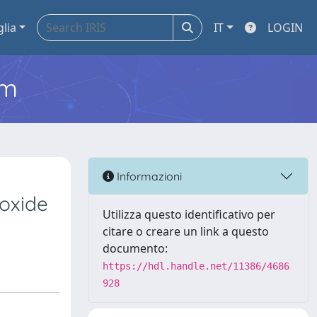
glia
IT
LOGIN
em
Informazioni
ioxide
Utilizza questo identificativo per
citare o creare un link a questo
documento:
https://hdl.handle.net/11386/4686
928